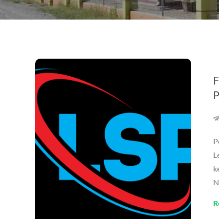
F
P
P
L
k
N
R