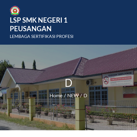
Skip
to
LSP SMK NEGERI 1
content
PEUSANGAN
LEMBAGA SERTIFIKASI PROFESI
D
Home
NEW
D